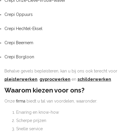
Crepi Onze-Lieve-Vrouw-Waver
Crepi Oppuurs
Crepi Hechtel-Eksel
Crepi Beernem
Crepi Borgloon
Behalve gevels bepleisteren, kan u bij ons ook terecht voor
pleisterwerken
,
gyprocwerken
en
schilderwerken
.
Waarom kiezen voor ons?
Onze
firma
biedt u tal van voordelen, waaronder:
Ervaring en know-how
Scherpe prijzen
Snelle service