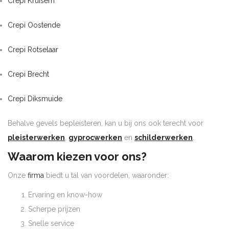
Crepi Kruisem
Crepi Oostende
Crepi Rotselaar
Crepi Brecht
Crepi Diksmuide
Behalve gevels bepleisteren, kan u bij ons ook terecht voor
pleisterwerken
,
gyprocwerken
en
schilderwerken
.
Waarom kiezen voor ons?
Onze
firma
biedt u tal van voordelen, waaronder:
Ervaring en know-how
Scherpe prijzen
Snelle service