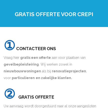
GRATIS OFFERTE VOOR CREPI
①
CONTACTEER ONS
Vraag hier
gratis een offerte
aan voor plaatsen van
gevelbepleisteiring
. Wij werken zowel in
nieuwbouwwoningen
als bij
renovatieprojecten
,
voor
particulieren
en zakelijke klanten.
②
GRATIS OFFERTE
Uw aanvraag wordt doorgestuurd naar al onze aangesloten