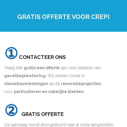
GRATIS OFFERTE VOOR CREPI
①
CONTACTEER ONS
Vraag hier
gratis een offerte
aan voor plaatsen van
gevelbepleisteiring
. Wij werken zowel in
nieuwbouwwoningen
als bij
renovatieprojecten
,
voor
particulieren
en zakelijke klanten.
②
GRATIS OFFERTE
Uw aanvraag wordt doorgestuurd naar al onze aangesloten