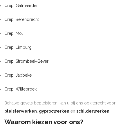
Crepi Galmaarden
Crepi Berendrecht
Crepi Mol
Crepi Limburg
Crepi Strombeek-Bever
Crepi Jabbeke
Crepi Willebroek
Behalve gevels bepleisteren, kan u bij ons ook terecht voor
pleisterwerken
,
gyprocwerken
en
schilderwerken
.
Waarom kiezen voor ons?