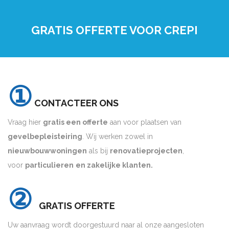
GRATIS OFFERTE VOOR CREPI
①
CONTACTEER ONS
Vraag hier
gratis een offerte
aan voor plaatsen van
gevelbepleisteiring
. Wij werken zowel in
nieuwbouwwoningen
als bij
renovatieprojecten
,
voor
particulieren
en zakelijke klanten.
②
GRATIS OFFERTE
Uw aanvraag wordt doorgestuurd naar al onze aangesloten