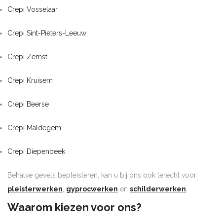
Crepi Vosselaar
Crepi Sint-Pieters-Leeuw
Crepi Zemst
Crepi Kruisem
Crepi Beerse
Crepi Maldegem
Crepi Diepenbeek
Behalve gevels bepleisteren, kan u bij ons ook terecht voor
pleisterwerken
,
gyprocwerken
en
schilderwerken
.
Waarom kiezen voor ons?