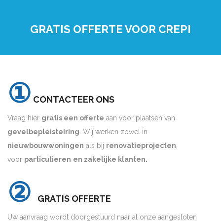
GRATIS OFFERTE VOOR CREPI
①
CONTACTEER ONS
Vraag hier
gratis een offerte
aan voor plaatsen van
gevelbepleisteiring
. Wij werken zowel in
nieuwbouwwoningen
als bij
renovatieprojecten
,
voor
particulieren
en zakelijke klanten.
②
GRATIS OFFERTE
Uw aanvraag wordt doorgestuurd naar al onze aangesloten