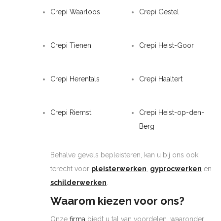
Crepi Waarloos
Crepi Gestel
Crepi Tienen
Crepi Heist-Goor
Crepi Herentals
Crepi Haaltert
Crepi Riemst
Crepi Heist-op-den-
Berg
Behalve gevels bepleisteren, kan u bij ons ook
terecht voor
pleisterwerken
,
gyprocwerken
en
schilderwerken
.
Waarom kiezen voor ons?
Onze
firma
biedt u tal van voordelen, waaronder: