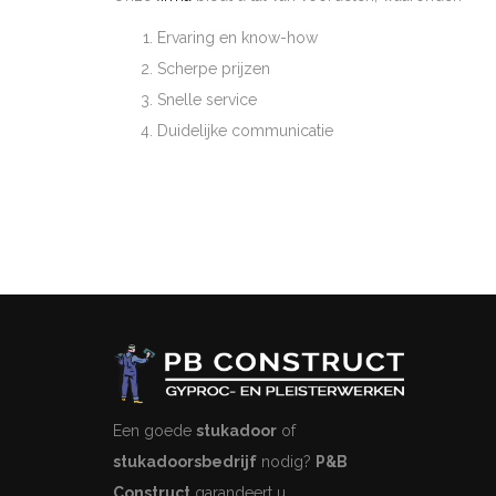
Ervaring en know-how
Scherpe prijzen
Snelle service
Duidelijke communicatie
Een goede
stukadoor
of
stukadoorsbedrijf
nodig?
P&B
Construct
garandeert u