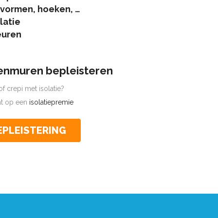
 vormen, hoeken, …
latie
euren
tenmuren bepleisteren
f crepi met isolatie?
cht op een
isolatiepremie
EPLEISTERING