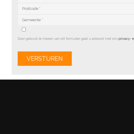
Door gebruik te maken van dit formulier gaat u akkoord met ons
privacy- 
Alternative: