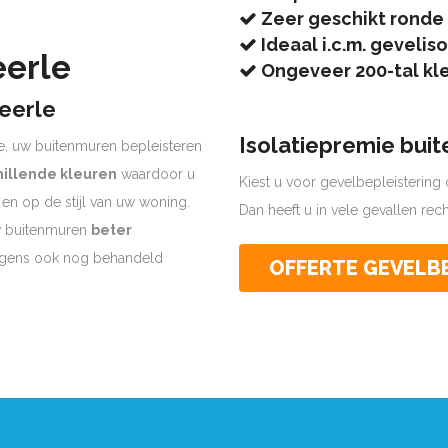
Zeer geschikt ronde
Ideaal i.c.m. geveliso
eerle
Ongeveer 200-tal kl
eerle
Isolatiepremie bui
e, uw buitenmuren bepleisteren
hillende kleuren
waardoor u
Kiest u voor gevelbepleistering o
k en op de stijl van uw woning.
Dan heeft u in vele gevallen re
uw buitenmuren
beter
olgens ook nog behandeld
OFFERTE GEVELB