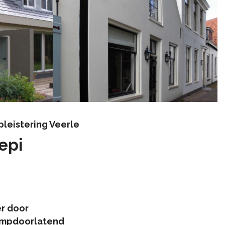
pleistering Veerle
epi
r door
ampdoorlatend