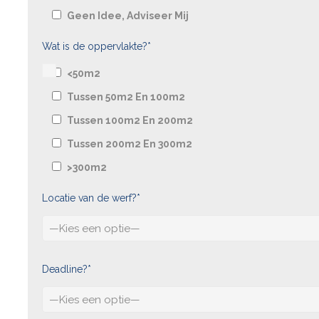
Geen Idee, Adviseer Mij
Wat is de oppervlakte?*
<50m2
Tussen 50m2 En 100m2
Tussen 100m2 En 200m2
Tussen 200m2 En 300m2
>300m2
Locatie van de werf?*
Deadline?*