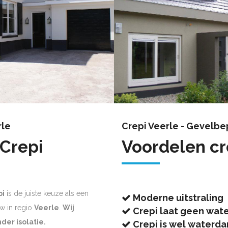
rle
Crepi Veerle - Gevelbe
 Crepi
Voordelen cr
pi
is de juiste keuze als een
Moderne uitstraling
w in regio
Veerle
.
Wij
Crepi laat geen wate
der isolatie.
Crepi is wel waterd