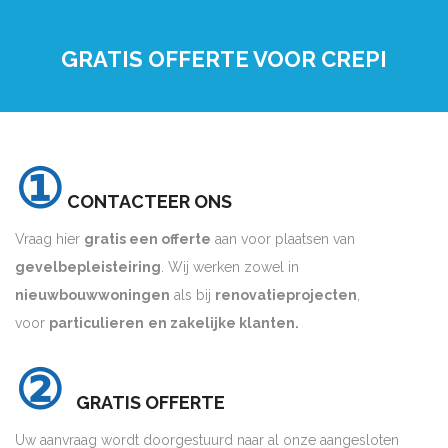
GRATIS OFFERTE VOOR CREPI
①
CONTACTEER ONS
Vraag hier
gratis een offerte
aan voor plaatsen van
gevelbepleisteiring
. Wij werken zowel in
nieuwbouwwoningen
als bij
renovatieprojecten
,
voor
particulieren
en zakelijke klanten.
②
GRATIS OFFERTE
Uw aanvraag wordt doorgestuurd naar al onze aangesloten