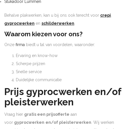
Stukadoor Lummen
Behalve plakwerken, kan u bij ons ook terecht voor
crepi
,
gyprocwerken
en
schilderwerken
.
Waarom kiezen voor ons?
Onze
firma
biedt u tal van voordelen, waaronder:
Ervaring en know-how
Scherpe prijzen
Snelle service
Duidelijke communicatie
Prijs gyprocwerken en/of
pleisterwerken
Vraag hier
gratis een prijsofferte
aan
voor
gyprocwerken
en/of pleisterwerken
. Wij werken