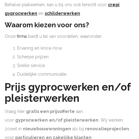
Behalve plakwerken, kan u bij ons ook terecht voor
crepi
,
gyprocwerken
en
schilderwerken
.
Waarom kiezen voor ons?
Onze
firma
biedt u tal van voordelen, waaronder:
Ervaring en know-how
Scherpe prijzen
Snelle service
Duidelijke communicatie
Prijs gyprocwerken en/of
pleisterwerken
Vraag hier
gratis een prijsofferte
aan
voor
gyprocwerken
en/of pleisterwerken
. Wij werken
zowel in
nieuwbouwwoningen
als bij
renovatieprojecten
,
voor
particulieren
en zakelijke klanten
.