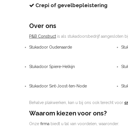
Crepi of gevelbepleistering
Over ons
P&B Construct
is als stukadoorsbedrijf aangesloten bi
Stukadoor Oudenaarde
Stu
Stukadoor Spiere-Helkijn
Stu
Stukadoor Sint-Joost-ten-Node
Stu
Behalve plakwerken, kan u bij ons ook terecht voor
c
Waarom kiezen voor ons?
Onze
firma
biedt u tal van voordelen, waaronder: