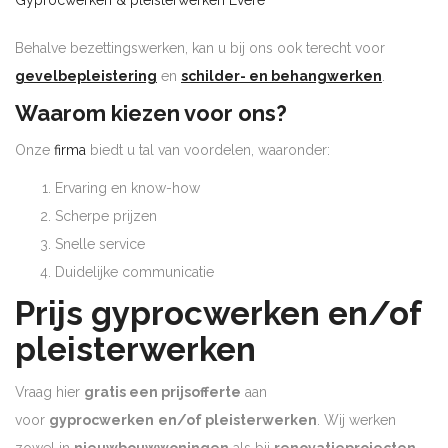
Gyprocwerken & pleisterwerken Evere
Behalve bezettingswerken, kan u bij ons ook terecht voor
gevelbepleistering
en
schilder- en behangwerken
.
Waarom kiezen voor ons?
Onze
firma
biedt u tal van voordelen, waaronder:
Ervaring en know-how
Scherpe prijzen
Snelle service
Duidelijke communicatie
Prijs gyprocwerken en/of
pleisterwerken
Vraag hier
gratis een prijsofferte
aan
voor
gyprocwerken
en/of pleisterwerken
. Wij werken