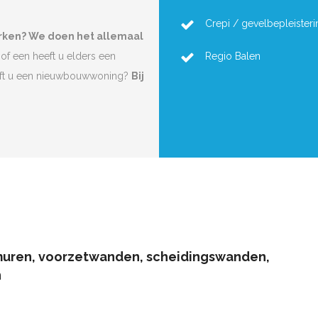
Crepi / gevelbepleisteri
rken? We doen het allemaal
of een heeft u elders een
Regio Balen
eft u een nieuwbouwwoning?
Bij
muren, voorzetwanden, scheidingswanden,
n