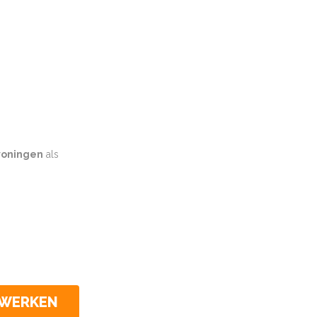
oningen
als
CWERKEN