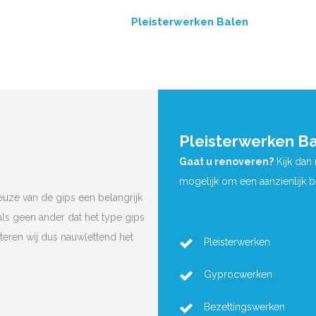
Pleisterwerken Balen
Pleisterwerken B
Gaat u renoveren?
Kijk dan
mogelijk om een aanzienlijk 
euze van de gips een belangrijk
ls geen ander dat het type gips
cteren wij dus nauwlettend het
Pleisterwerken
Gyprocwerken
Bezettingswerken