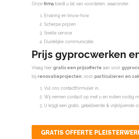
Onze
firma
biedt u tal van voordelen, waaronder:
Ervaring en know-how
Scherpe prijzen
Snelle service
Duidelijke communicatie
Prijs gyprocwerken e
Vraag hier
gratis een prijsofferte
aan voor
gyproc
bij
renovatieprojecten
, voor
particulieren
en zak
Vul ons contactformulier in.
Wij nemen contact op met u en indien nodig ma
U krijgt een gratis, getailleerde & vrijblijvende 
GRATIS OFFERTE PLEISTERWER