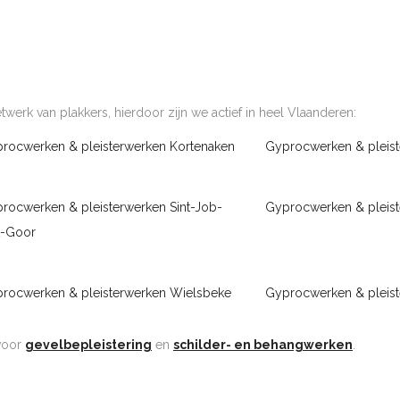
werk van plakkers, hierdoor zijn we actief in heel Vlaanderen:
rocwerken & pleisterwerken Kortenaken
Gyprocwerken & pleist
rocwerken & pleisterwerken Sint-Job-
Gyprocwerken & pleis
‘t-Goor
rocwerken & pleisterwerken Wielsbeke
Gyprocwerken & pleis
 voor
gevelbepleistering
en
schilder- en behangwerken
.