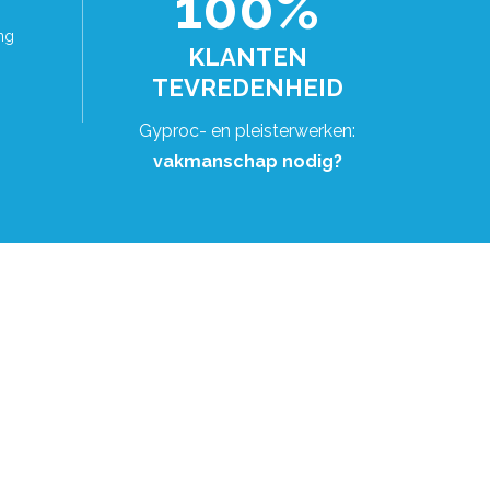
100%
ng
KLANTEN
TEVREDENHEID
Gyproc- en pleisterwerken:
vakmanschap nodig?