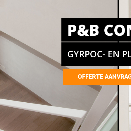
P&B CO
GYRPOC- EN P
OFFERTE AANVRA