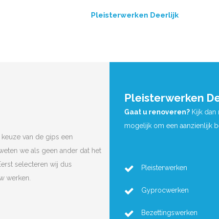
Pleisterwerken Deerlijk
Pleisterwerken De
Gaat u renoveren?
Kijk dan
mogelijk om een aanzienlijk 
 keuze van de gips een
 weten we als geen ander dat het
Eerst selecteren wij dus
Pleisterwerken
uw werken.
Gyprocwerken
Bezettingswerken