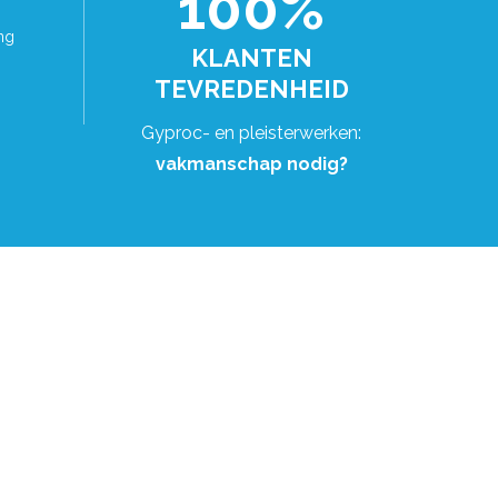
100%
ng
KLANTEN
TEVREDENHEID
Gyproc- en pleisterwerken:
vakmanschap nodig?