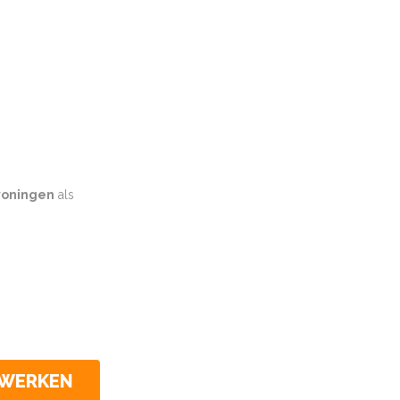
oningen
als
CWERKEN