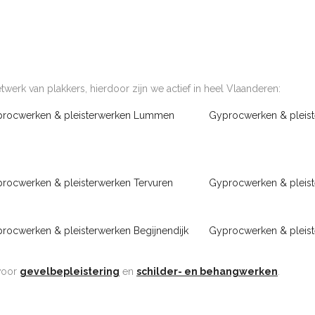
werk van plakkers, hierdoor zijn we actief in heel Vlaanderen:
rocwerken & pleisterwerken Lummen
Gyprocwerken & pleist
rocwerken & pleisterwerken Tervuren
Gyprocwerken & pleist
rocwerken & pleisterwerken Begijnendijk
Gyprocwerken & pleis
 voor
gevelbepleistering
en
schilder- en behangwerken
.