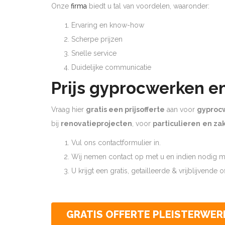
Onze
firma
biedt u tal van voordelen, waaronder:
Ervaring en know-how
Scherpe prijzen
Snelle service
Duidelijke communicatie
Prijs gyprocwerken e
Vraag hier
gratis een prijsofferte
aan voor
gyproc
bij
renovatieprojecten
, voor
particulieren
en zak
Vul ons contactformulier in.
Wij nemen contact op met u en indien nodig ma
U krijgt een gratis, getailleerde & vrijblijvende 
GRATIS OFFERTE PLEISTERWER