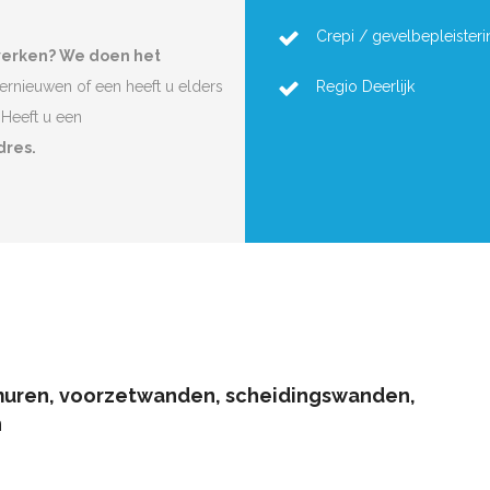
Crepi / gevelbepleisteri
cwerken? We doen het
vernieuwen of een heeft u elders
Regio Deerlijk
Heeft u een
dres.
muren, voorzetwanden, scheidingswanden,
n