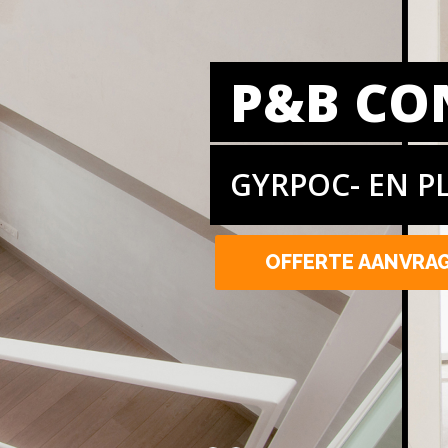
P&B CO
GYRPOC- EN P
OFFERTE AANVRA