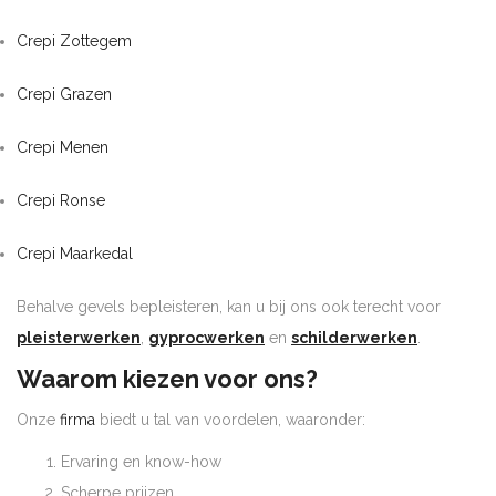
Crepi Zottegem
Crepi Grazen
Crepi Menen
Crepi Ronse
Crepi Maarkedal
Behalve gevels bepleisteren, kan u bij ons ook terecht voor
pleisterwerken
,
gyprocwerken
en
schilderwerken
.
Waarom kiezen voor ons?
Onze
firma
biedt u tal van voordelen, waaronder:
Ervaring en know-how
Scherpe prijzen