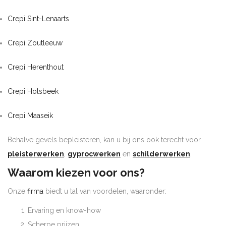
Crepi Sint-Lenaarts
Crepi Zoutleeuw
Crepi Herenthout
Crepi Holsbeek
Crepi Maaseik
Behalve gevels bepleisteren, kan u bij ons ook terecht voor
pleisterwerken
,
gyprocwerken
en
schilderwerken
.
Waarom kiezen voor ons?
Onze
firma
biedt u tal van voordelen, waaronder:
Ervaring en know-how
Scherpe prijzen