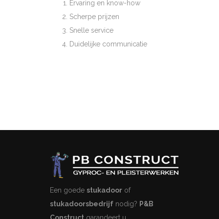
Ervaring en know-how
Scherpe prijzen
Snelle service
Duidelijke communicatie
Een goede
stukadoor
of
stukadoorsbedrijf
nodig?
P&B
Construct
garandeert u