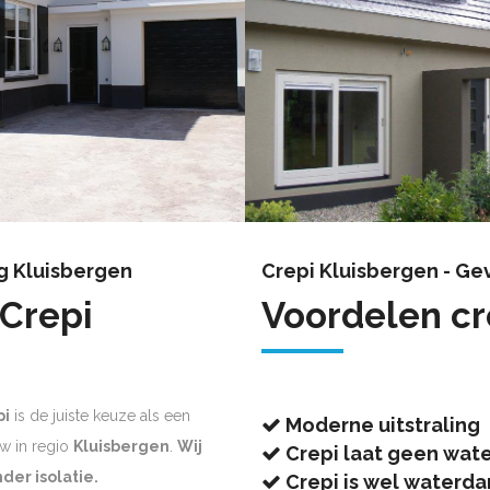
g Kluisbergen
Crepi Kluisbergen - Ge
 Crepi
Voordelen cr
pi
is de juiste keuze als een
Moderne uitstraling
w in regio
Kluisbergen
.
Wij
Crepi laat geen wate
der isolatie.
Crepi is wel waterd