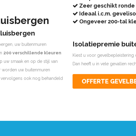
Zeer geschikt ronde
Ideaal i.c.m. geveliso
luisbergen
Ongeveer 200-tal kl
luisbergen
Isolatiepremie bui
sbergen, uw buitenmuren
an
200 verschillende kleuren
Kiest u voor gevelbepleistering o
 op uw smaak en op de stijl van
Dan heeft u in vele gevallen re
er worden uw buitenmuren
n vervolgens ook nog behandeld
OFFERTE GEVELB