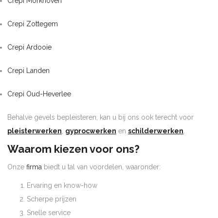
Crepi Morkhoven
Crepi Zottegem
Crepi Ardooie
Crepi Landen
Crepi Oud-Heverlee
Behalve gevels bepleisteren, kan u bij ons ook terecht voor
pleisterwerken
,
gyprocwerken
en
schilderwerken
.
Waarom kiezen voor ons?
Onze
firma
biedt u tal van voordelen, waaronder:
Ervaring en know-how
Scherpe prijzen
Snelle service