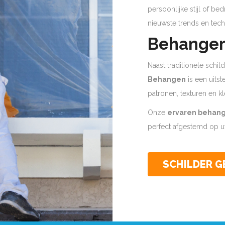
persoonlijke stijl of b
nieuwste trends en tech
Behanger 
Naast traditionele schi
Behangen
is een uits
patronen, texturen en kl
Onze
ervaren behan
perfect afgestemd op uw
SCHILDER 