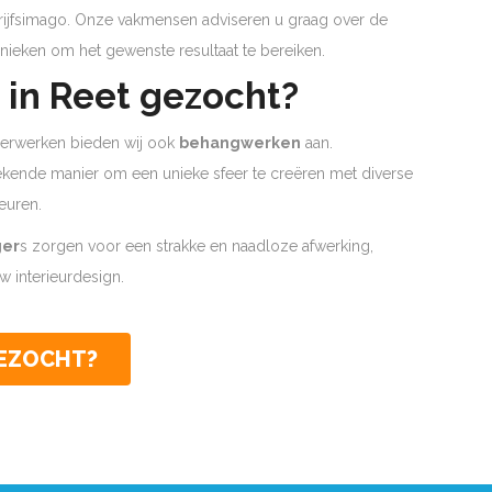
edrijfsimago. Onze vakmensen adviseren u graag over de
nieken om het gewenste resultaat te bereiken.
in Reet gezocht?
lderwerken bieden wij ook
behangwerken
aan.
tekende manier om een unieke sfeer te creëren met diverse
euren.
ger
s zorgen voor een strakke en naadloze afwerking,
 interieurdesign.
GEZOCHT?