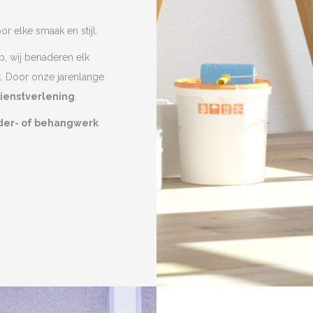
r elke smaak en stijl.
p, wij benaderen elk
t. Door onze jarenlange
dienstverlening
.
lder- of behangwerk