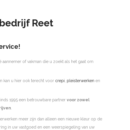
bedrijf Reet
ervice!
é aannemer of vakman die u zoekt als het gaat om
n kan u hier ook terecht voor
crepi
,
pleisterwerken
en
 sinds 1995 een betrouwbare partner
voor zowel
rijven
.
derwerken meer zijn dan alleen een nieuwe kleur op de
ering in uw vastgoed en een weerspiegeling van uw