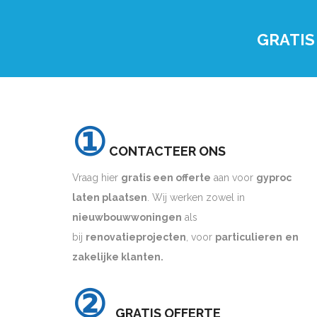
GRATIS
①
CONTACTEER ONS
Vraag hier
gratis een offerte
aan voor
gyproc
laten plaatsen
. Wij werken zowel in
nieuwbouwwoningen
als
bij
renovatieprojecten
, voor
particulieren
en
zakelijke klanten.
②
GRATIS OFFERTE