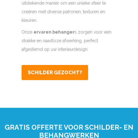
uitstekende manier om een unieke sfeer te
creëren met diverse patronen, texturen en
kleuren.
Onze
ervaren behanger
s zorgen voor een
strakke en naadloze afwerking, perfect
afgestemd op uw interieurdesign.
SCHILDER GEZOCHT?
GRATIS OFFERTE VOOR SCHILDER- EN
BEHANGWERKEN