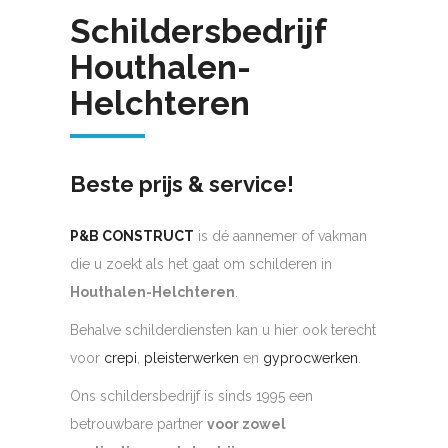
Schildersbedrijf
Houthalen-
Helchteren
Beste prijs & service!
P&B CONSTRUCT
is dé aannemer of vakman
die u zoekt als het gaat om schilderen in
Houthalen-Helchteren
.
Behalve schilderdiensten kan u hier ook terecht
voor
crepi
,
pleisterwerken
en
gyprocwerken
.
Ons schildersbedrijf is sinds 1995 een
betrouwbare partner
voor zowel