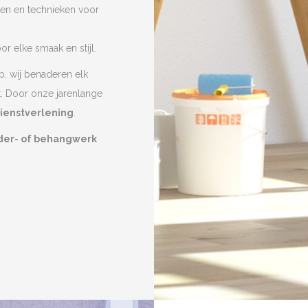
ten en technieken voor
r elke smaak en stijl.
p, wij benaderen elk
t. Door onze jarenlange
dienstverlening
.
lder- of behangwerk