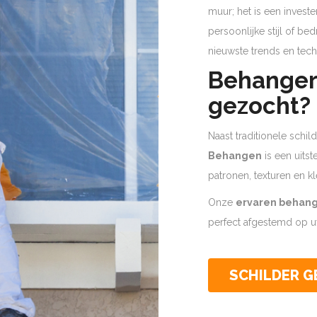
muur; het is een invest
persoonlijke stijl of b
nieuwste trends en tech
Behanger
gezocht?
Naast traditionele schi
Behangen
is een uits
patronen, texturen en kl
Onze
ervaren behan
perfect afgestemd op uw
SCHILDER 