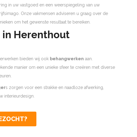
ering in uw vastgoed en een weerspiegeling van uw
edrijfsimago. Onze vakmensen adviseren u graag over de
nieken om het gewenste resultaat te bereiken.
 in Herenthout
lderwerken bieden wij ook
behangwerken
aan.
tekende manier om een unieke sfeer te creëren met diverse
euren.
ger
s zorgen voor een strakke en naadloze afwerking,
 interieurdesign.
GEZOCHT?