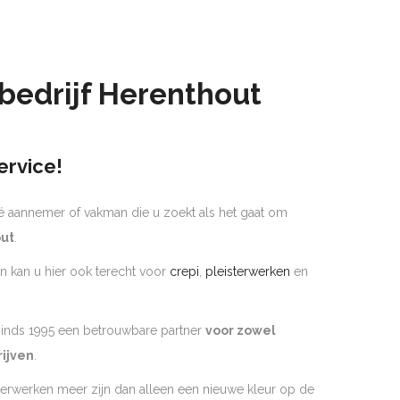
bedrijf Herenthout
ervice!
é aannemer of vakman die u zoekt als het gaat om
ut
.
n kan u hier ook terecht voor
crepi
,
pleisterwerken
en
 sinds 1995 een betrouwbare partner
voor zowel
rijven
.
derwerken meer zijn dan alleen een nieuwe kleur op de