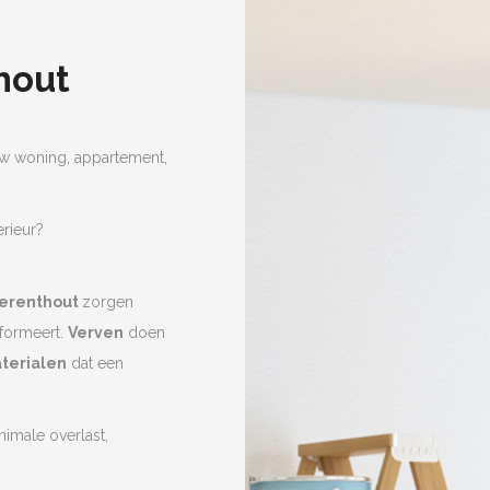
hout
 woning, appartement,
erieur?
 Herenthout
zorgen
sformeert.
Verven
doen
terialen
dat een
nimale overlast,