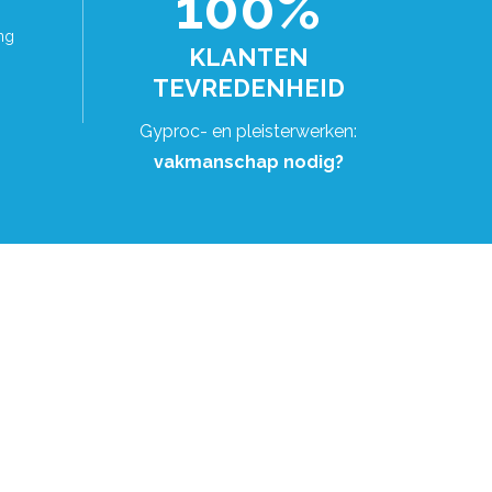
100%
ng
KLANTEN
TEVREDENHEID
Gyproc- en pleisterwerken:
vakmanschap nodig?