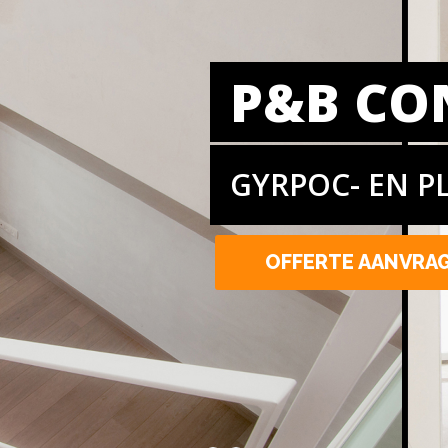
P&B CO
GYRPOC- EN P
OFFERTE AANVRA