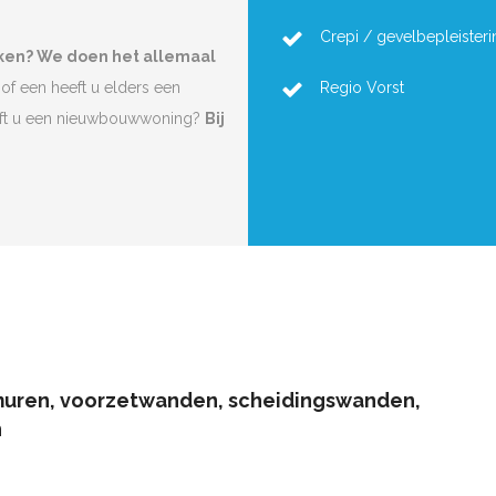
Crepi / gevelbepleisteri
rken? We doen het allemaal
of een heeft u elders een
Regio Vorst
eft u een nieuwbouwwoning?
Bij
muren, voorzetwanden, scheidingswanden,
n