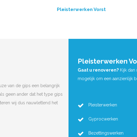
Pleisterwerken Vorst
Pleisterwerken Vo
Gaat u renoveren?
Kijk dan
mogelijk om een aanzienlijk 
uze van de gips een belangrijk
ls geen ander dat het type gips
cteren wij dus nauwlettend het
Pleisterwerken
Gyprocwerken
Bezettingswerken