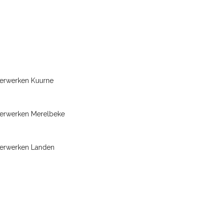
terwerken Kuurne
terwerken Merelbeke
terwerken Landen