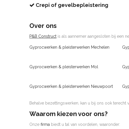
Crepi of gevelbepleistering
Over ons
P&B Construct
is als aannemer aangesloten bij een net
Gyprocwerken & pleisterwerken Mechelen
Gyp
Gyprocwerken & pleisterwerken Mol
Gyp
Gyprocwerken & pleisterwerken Nieuwpoort
Gyp
Behalve bezettingswerken, kan u bij ons ook terecht
Waarom kiezen voor ons?
Onze
firma
biedt u tal van voordelen, waaronder: