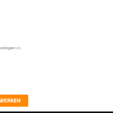
oningen
als
CWERKEN