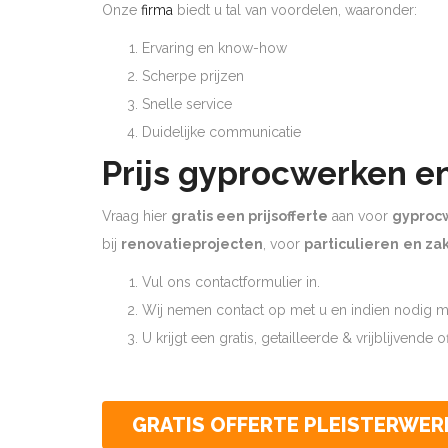
Onze
firma
biedt u tal van voordelen, waaronder:
Ervaring en know-how
Scherpe prijzen
Snelle service
Duidelijke communicatie
Prijs gyprocwerken e
Vraag hier
gratis een prijsofferte
aan voor
gyproc
bij
renovatieprojecten
, voor
particulieren
en zak
Vul ons contactformulier in.
Wij nemen contact op met u en indien nodig ma
U krijgt een gratis, getailleerde & vrijblijvende 
GRATIS OFFERTE PLEISTERWER