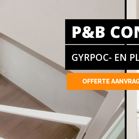
P&B CO
GYRPOC- EN P
OFFERTE AANVRA