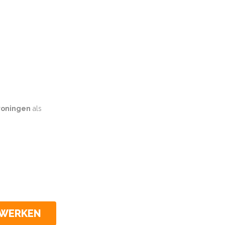
oningen
als
CWERKEN