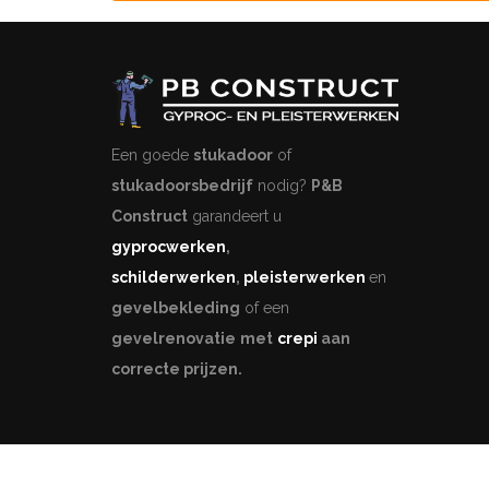
Een goede
stukadoor
of
stukadoorsbedrijf
nodig?
P&B
Construct
garandeert u
gyprocwerken
,
schilderwerken
,
pleisterwerken
en
gevelbekleding
of een
gevelrenovatie
met
crepi
aan
correcte prijzen.