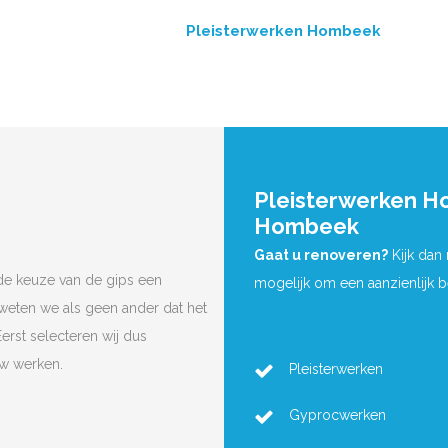
Pleisterwerken Hombeek
Pleisterwerken 
Hombeek
Gaat u renoveren?
Kijk dan
de keuze van de gips een
mogelijk om een aanzienlijk 
 weten we als geen ander dat het
Eerst selecteren wij dus
uw werken.
Pleisterwerken
Gyprocwerken