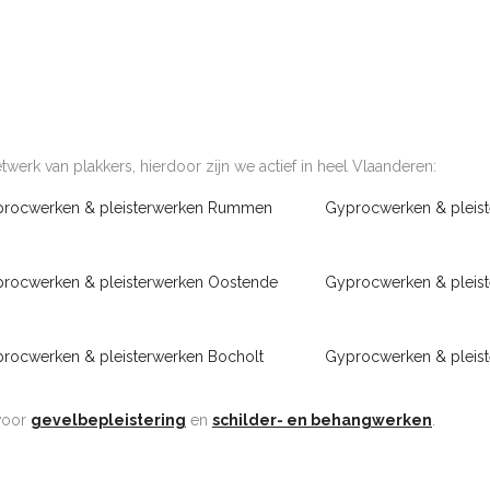
werk van plakkers, hierdoor zijn we actief in heel Vlaanderen:
rocwerken & pleisterwerken Rummen
Gyprocwerken & pleis
rocwerken & pleisterwerken Oostende
Gyprocwerken & pleis
rocwerken & pleisterwerken Bocholt
Gyprocwerken & pleis
 voor
gevelbepleistering
en
schilder- en behangwerken
.