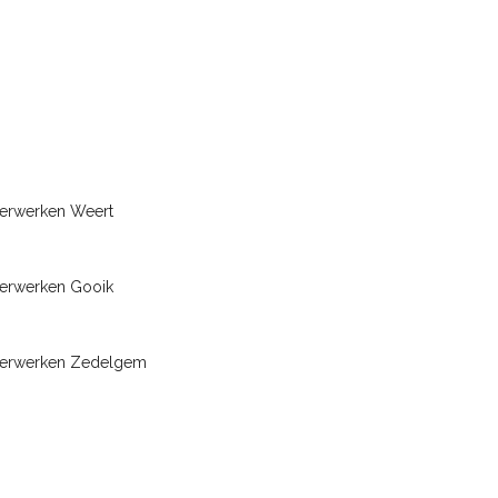
terwerken Weert
terwerken Gooik
terwerken Zedelgem