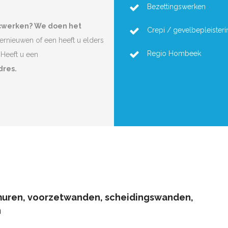
Bezettingswerken
cwerken? We doen het
Crepi / gevelbepleisteri
vernieuwen of een heeft u elders
Regio Hombeek
Heeft u een
dres.
muren, voorzetwanden, scheidingswanden,
n