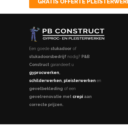
GRATIS OFFERTE PLEISTERWER
Een goede
stukadoor
of
stukadoorsbedrijf
nodig?
P&B
Construct
garandeert u
gyprocwerken
,
schilderwerken
,
pleisterwerken
en
gevelbekleding
of een
gevelrenovatie
met
crepi
aan
correcte prijzen.