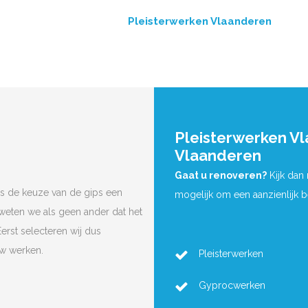
Pleisterwerken Vlaanderen
Pleisterwerken V
Vlaanderen
Gaat u renoveren?
Kijk dan
s de keuze van de gips een
mogelijk om een aanzienlijk 
 weten we als geen ander dat het
Eerst selecteren wij dus
uw werken.
Pleisterwerken
Gyprocwerken