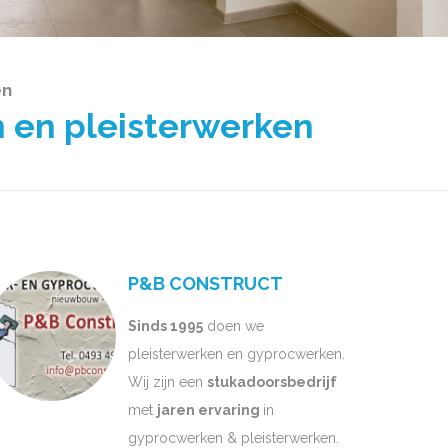
en
 en pleisterwerken
P&B CONSTRUCT
Sinds 1995
doen we
pleisterwerken en gyprocwerken.
Wij zijn een
stukadoorsbedrijf
met
jaren ervaring
in
gyprocwerken & pleisterwerken.