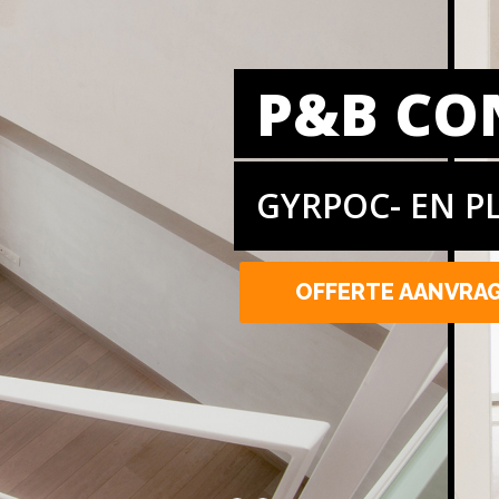
P&B CO
GYRPOC- EN P
OFFERTE AANVRA