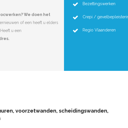
Bezettingswerken
procwerken? We doen het
Crepi / gevelbepleisteri
vernieuwen of een heeft u elders
Regio Vlaanderen
Heeft u een
dres.
muren, voorzetwanden, scheidingswanden,
n