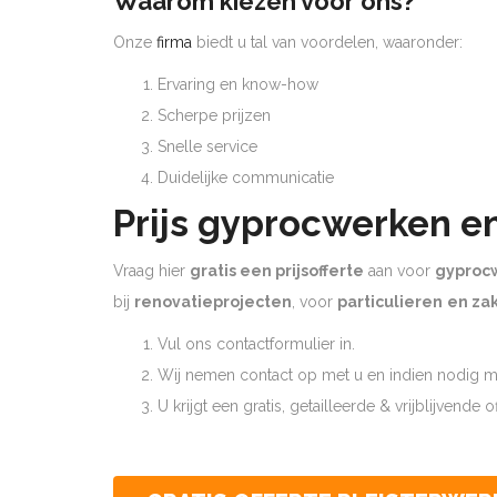
Waarom kiezen voor ons?
Onze
firma
biedt u tal van voordelen, waaronder:
Ervaring en know-how
Scherpe prijzen
Snelle service
Duidelijke communicatie
Prijs gyprocwerken e
Vraag hier
gratis een prijsofferte
aan voor
gyproc
bij
renovatieprojecten
, voor
particulieren
en zak
Vul ons contactformulier in.
Wij nemen contact op met u en indien nodig ma
U krijgt een gratis, getailleerde & vrijblijvende 