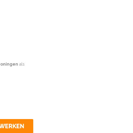
oningen
als
CWERKEN