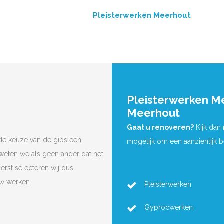
Pleisterwerken Meerhout
Pleisterwerken M
Meerhout
Gaat u renoveren?
Kijk dan
de keuze van de gips een
mogelijk om een aanzienlijk 
 weten we als geen ander dat het
Eerst selecteren wij dus
uw werken.
Pleisterwerken
Gyprocwerken