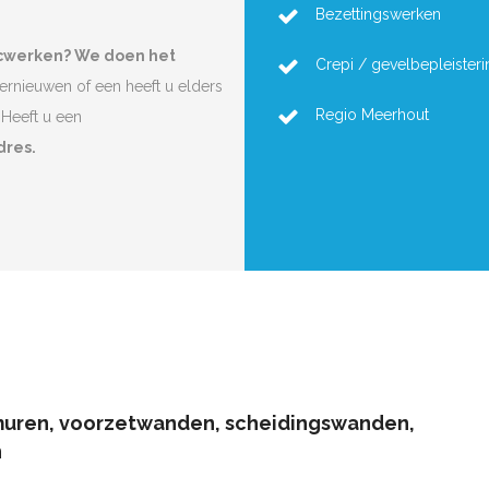
Bezettingswerken
ocwerken? We doen het
Crepi / gevelbepleisteri
vernieuwen of een heeft u elders
Regio Meerhout
Heeft u een
dres.
muren, voorzetwanden, scheidingswanden,
n