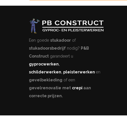
Een goede
stukadoor
of
stukadoorsbedrijf
nodig?
P&B
Construct
garandeert u
gyprocwerken
,
schilderwerken
,
pleisterwerken
en
gevelbekleding
of een
gevelrenovatie
met
crepi
aan
correcte prijzen.