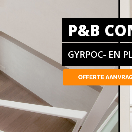
P&B CO
GYRPOC- EN P
OFFERTE AANVRA