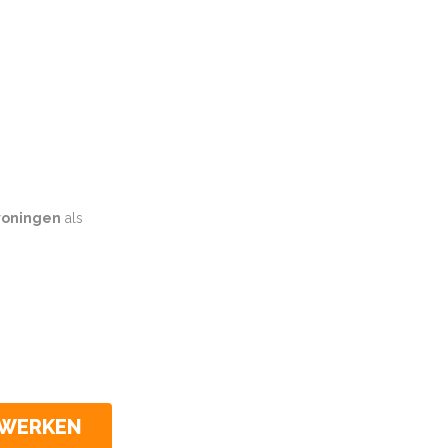
oningen
als
CWERKEN