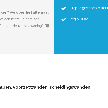
Crepi / gevelbepleisteri
erken? We doen het allemaal
of een heeft u elders een
Regio Duffel
eft u een nieuwbouwwoning?
Bij
muren, voorzetwanden, scheidingswanden,
n