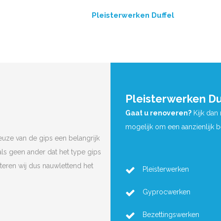
Pleisterwerken Duffel
Pleisterwerken Du
Gaat u renoveren?
Kijk dan
mogelijk om een aanzienlijk 
euze van de gips een belangrijk
ls geen ander dat het type gips
cteren wij dus nauwlettend het
Pleisterwerken
Gyprocwerken
Bezettingswerken