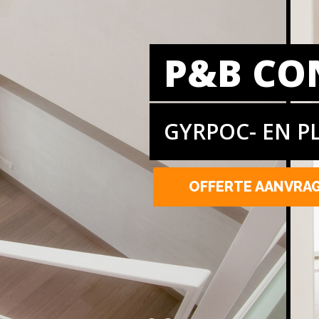
P&B CO
GYRPOC- EN P
OFFERTE AANVRA