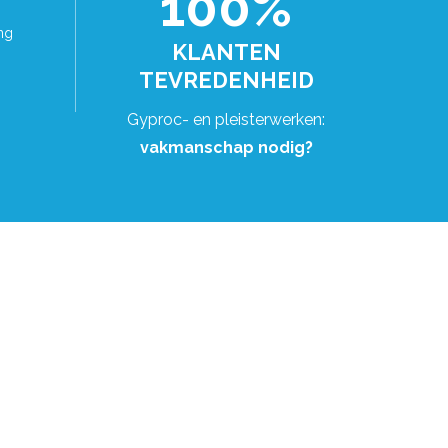
100%
ng
KLANTEN
TEVREDENHEID
Gyproc- en pleisterwerken:
vakmanschap nodig?