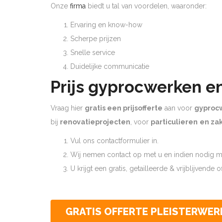
Onze
firma
biedt u tal van voordelen, waaronder:
Ervaring en know-how
Scherpe prijzen
Snelle service
Duidelijke communicatie
Prijs gyprocwerken e
Vraag hier
gratis een prijsofferte
aan voor
gyproc
bij
renovatieprojecten
, voor
particulieren
en zak
Vul ons contactformulier in.
Wij nemen contact op met u en indien nodig ma
U krijgt een gratis, getailleerde & vrijblijvende 
GRATIS OFFERTE PLEISTERWER