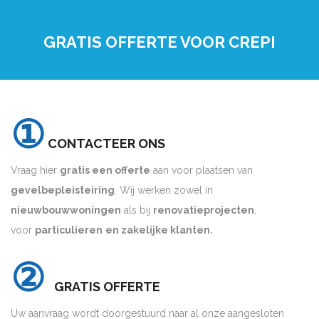
GRATIS OFFERTE VOOR CREPI
①
CONTACTEER ONS
Vraag hier
gratis een offerte
aan voor plaatsen van
gevelbepleisteiring
. Wij werken zowel in
nieuwbouwwoningen
als bij
renovatieprojecten
,
voor
particulieren
en zakelijke klanten.
②
GRATIS OFFERTE
Uw aanvraag wordt doorgestuurd naar al onze aangesloten