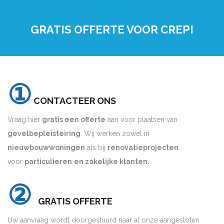
GRATIS OFFERTE VOOR CREPI
①
CONTACTEER ONS
Vraag hier
gratis een offerte
aan voor plaatsen van
gevelbepleisteiring
. Wij werken zowel in
nieuwbouwwoningen
als bij
renovatieprojecten
,
voor
particulieren
en zakelijke klanten.
②
GRATIS OFFERTE
Uw aanvraag wordt doorgestuurd naar al onze aangesloten