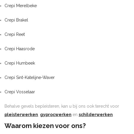
Crepi Merelbeke
Crepi Brakel
Crepi Reet
Crepi Haasrode
Crepi Humbeek
Crepi Sint-Katelijne-Waver
Crepi Vosselaar
Behalve gevels bepleisteren, kan u bij ons ook terecht voor
pleisterwerken
,
gyprocwerken
en
schilderwerken
.
Waarom kiezen voor ons?