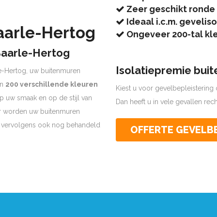
Zeer geschikt ronde
Ideaal i.c.m. geveliso
aarle-Hertog
Ongeveer 200-tal kl
Baarle-Hertog
Isolatiepremie bui
e-Hertog, uw buitenmuren
an
200 verschillende kleuren
Kiest u voor gevelbepleistering o
 op uw smaak en op de stijl van
Dan heeft u in vele gevallen re
er worden uw buitenmuren
n vervolgens ook nog behandeld
OFFERTE GEVELB