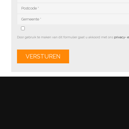
Door gebruik te maken van dit formulier gaat u akkoord met ons
privacy- 
Alternative: