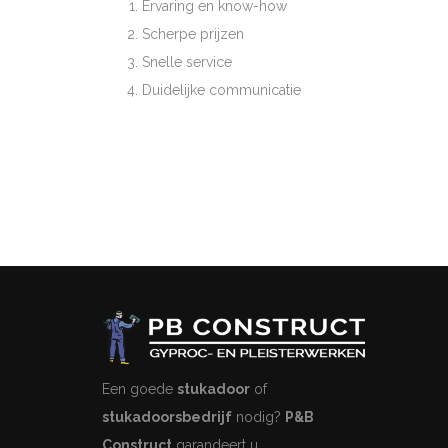
Ervaring en know-how
Scherpe prijzen
Snelle service
Duidelijke communicatie
Een goede
stukadoor
of
stukadoorsbedrijf
nodig?
P&B
Construct
garandeert u