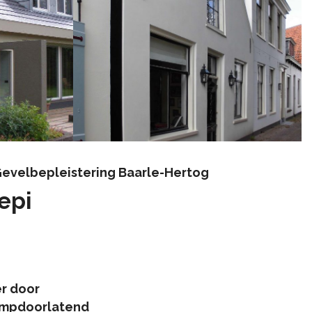
Gevelbepleistering Baarle-Hertog
epi
r door
ampdoorlatend