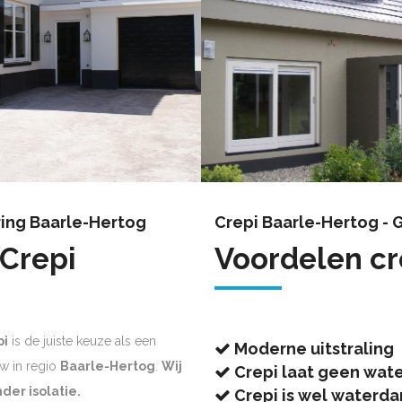
ring Baarle-Hertog
Crepi Baarle-Hertog - 
 Crepi
Voordelen cr
pi
is de juiste keuze als een
Moderne uitstraling
w in regio
Baarle-Hertog
.
Wij
Crepi laat geen wate
der isolatie.
Crepi is wel waterd