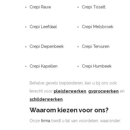
Crepi Rauw
Crepi Tisselt
Crepi Leefdaal
Crepi Melsbroek
Crepi Diepenbeek
Crepi Tervuren
Crepi Kapellen
Crepi Humbeek
Behalve gevels bepleisteren, kan u bij ons ook
terecht voor
pleisterwerken
,
gyprocwerken
en
schilderwerken
.
Waarom kiezen voor ons?
Onze
firma
biedt u tal van voordelen, waaronder: