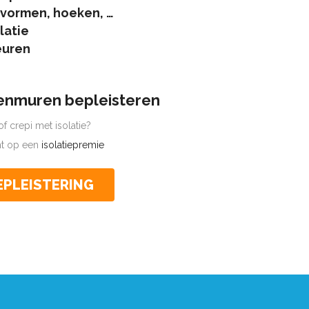
 vormen, hoeken, …
latie
euren
tenmuren bepleisteren
f crepi met isolatie?
cht op een
isolatiepremie
EPLEISTERING