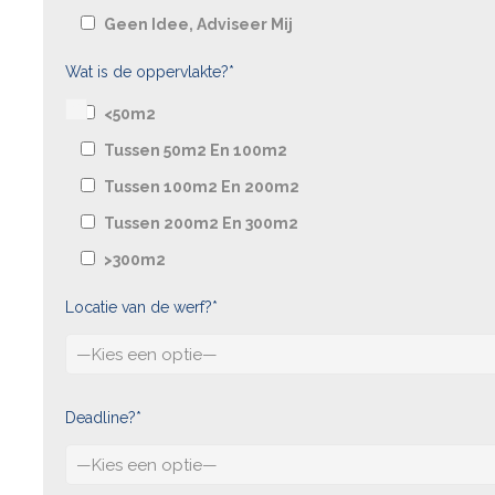
Geen Idee, Adviseer Mij
Wat is de oppervlakte?*
<50m2
Tussen 50m2 En 100m2
Tussen 100m2 En 200m2
Tussen 200m2 En 300m2
>300m2
Locatie van de werf?*
Deadline?*