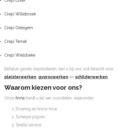
Crepi Linter
Crepi Willebroek
Crepi Oelegem
Crepi Ternat
Crepi Wielsbeke
Behalve gevels bepleisteren, kan u bij ons ook terecht voor
pleisterwerken
,
gyprocwerken
en
schilderwerken
.
Waarom kiezen voor ons?
Onze
firma
biedt u tal van voordelen, waaronder:
Ervaring en know-how
Scherpe prijzen
Snelle service