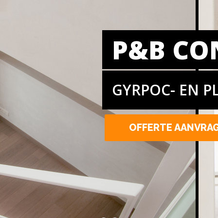
P&B CO
GYRPOC- EN P
OFFERTE AANVRA