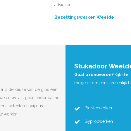
adviezen.
Bezettingswerken Weelde
Stukadoor Weeld
Gaat u renoveren?
Kijk dan
mogelijk om een aanzienlijk 
en
is de keuze van de gips een
 weten we als geen ander dat het
Eerst selecteren wij dus
Pleisterwerken
uw werken.
Gyprocwerken