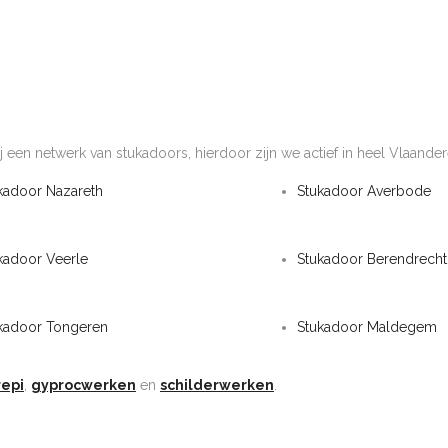
j een netwerk van stukadoors, hierdoor zijn we actief in heel Vlaander
kadoor Nazareth
Stukadoor Averbode
kadoor Veerle
Stukadoor Berendrecht
kadoor Tongeren
Stukadoor Maldegem
repi
,
gyprocwerken
en
schilderwerken
.