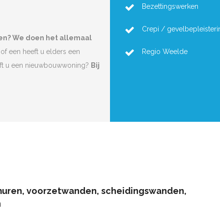
Bezettingswerken
Crepi / gevelbepleisteri
en? We doen het allemaal
of een heeft u elders een
Regio Weelde
eft u een nieuwbouwwoning?
Bij
muren, voorzetwanden, scheidingswanden,
n