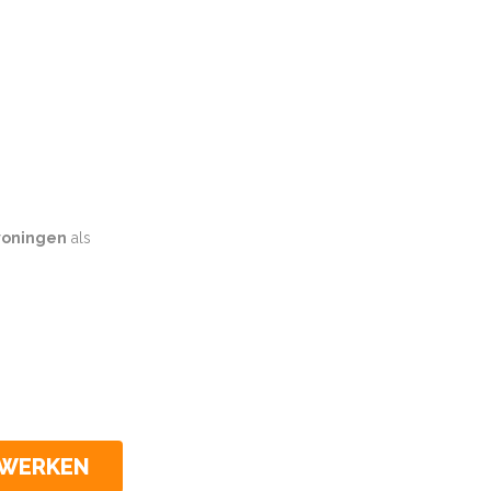
oningen
als
CWERKEN