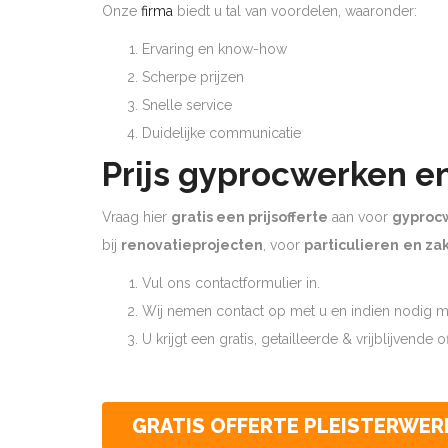
Onze
firma
biedt u tal van voordelen, waaronder:
Ervaring en know-how
Scherpe prijzen
Snelle service
Duidelijke communicatie
Prijs gyprocwerken e
Vraag hier
gratis een prijsofferte
aan voor
gyproc
bij
renovatieprojecten
, voor
particulieren
en zak
Vul ons contactformulier in.
Wij nemen contact op met u en indien nodig ma
U krijgt een gratis, getailleerde & vrijblijvende 
GRATIS OFFERTE PLEISTERWER