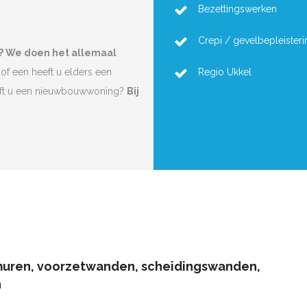
Bezettingswerken
Crepi / gevelbepleisteri
n? We doen het allemaal
of een heeft u elders een
Regio Ukkel
eft u een nieuwbouwwoning?
Bij
muren, voorzetwanden, scheidingswanden,
n