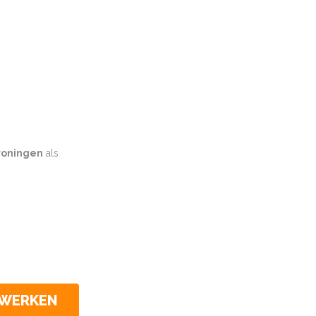
oningen
als
CWERKEN