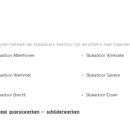
j een netwerk van stukadoors, hierdoor zijn we actief in heel Vlaander
kadoor Attenhoven
Stukadoor Winksele
ukadoor Wemmel
Stukadoor Gavere
kadoor Brecht
Stukadoor Essen
repi
,
gyprocwerken
en
schilderwerken
.