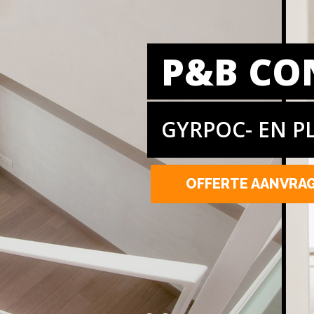
P&B CO
GYRPOC- EN P
OFFERTE AANVRA