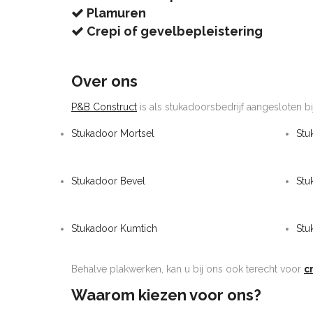
Plamuren
Crepi of gevelbepleistering
Over ons
P&B Construct
is als stukadoorsbedrijf aangesloten bi
Stukadoor Mortsel
Stu
Stukadoor Bevel
St
Stukadoor Kumtich
Stu
Behalve plakwerken, kan u bij ons ook terecht voor
c
Waarom kiezen voor ons?