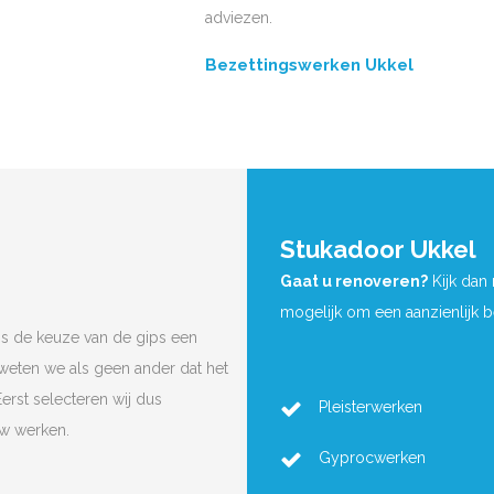
adviezen.
Bezettingswerken Ukkel
Stukadoor Ukkel
Gaat u renoveren?
Kijk dan
mogelijk om een aanzienlijk 
is de keuze van de gips een
 weten we als geen ander dat het
Eerst selecteren wij dus
Pleisterwerken
uw werken.
Gyprocwerken