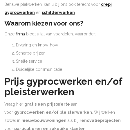
Behalve plakwerken, kan u bij ons ook terecht voor
crepi
,
gyprocwerken
en
schilderwerken
.
Waarom kiezen voor ons?
Onze
firma
biedt u tal van voordelen, waaronder:
Ervaring en know-how
Scherpe prijzen
Snelle service
Duidelijke communicatie
Prijs gyprocwerken en/of
pleisterwerken
Vraag hier
gratis een prijsofferte
aan
voor
gyprocwerken
en/of pleisterwerken
. Wij werken
zowel in
nieuwbouwwoningen
als bij
renovatieprojecten
,
voor
particulieren
en zakelijke klanten
.