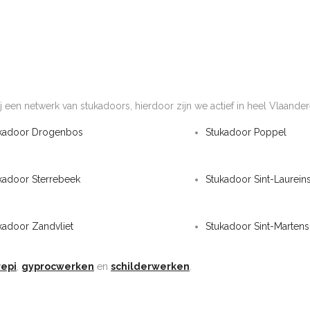
j een netwerk van stukadoors, hierdoor zijn we actief in heel Vlaander
kadoor Drogenbos
Stukadoor Poppel
kadoor Sterrebeek
Stukadoor Sint-Laurein
kadoor Zandvliet
Stukadoor Sint-Marten
repi
,
gyprocwerken
en
schilderwerken
.