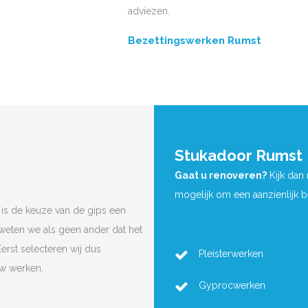
adviezen.
Bezettingswerken Rumst
Stukadoor Rumst
Gaat u renoveren?
Kijk dan
mogelijk om een aanzienlijk 
is de keuze van de gips een
 weten we als geen ander dat het
Eerst selecteren wij dus
Pleisterwerken
uw werken.
Gyprocwerken