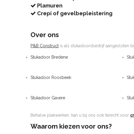
Plamuren
Crepi of gevelbepleistering
Over ons
P&B Construct
is als stukadoorsbedrijf aangesloten bi
Stukadoor Bredene
Stu
Stukadoor Roosbeek
Stu
Stukadoor Gavere
Stu
Behalve plakwerken, kan u bij ons ook terecht voor
c
Waarom kiezen voor ons?