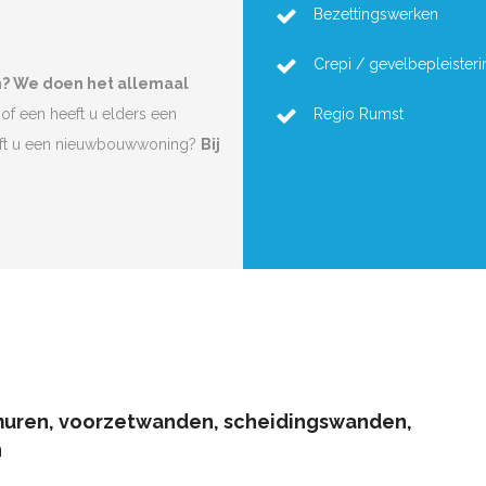
Bezettingswerken
Crepi / gevelbepleisteri
n? We doen het allemaal
of een heeft u elders een
Regio Rumst
eft u een nieuwbouwwoning?
Bij
muren, voorzetwanden, scheidingswanden,
n