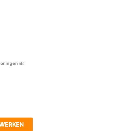
oningen
als
CWERKEN