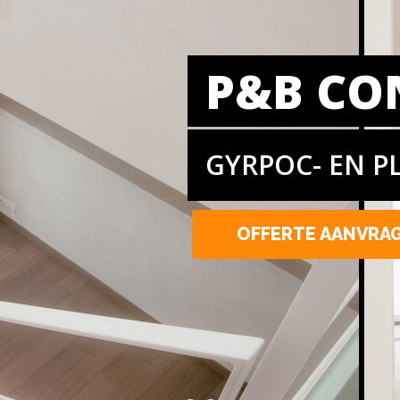
P&B CO
GYRPOC- EN P
OFFERTE AANVRA