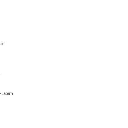
en:
s
s-Latem