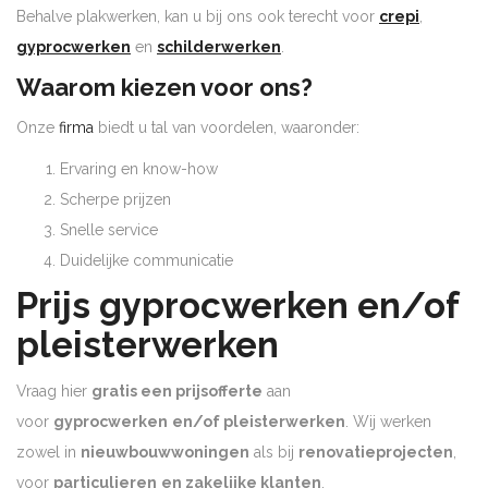
Behalve plakwerken, kan u bij ons ook terecht voor
crepi
,
gyprocwerken
en
schilderwerken
.
Waarom kiezen voor ons?
Onze
firma
biedt u tal van voordelen, waaronder:
Ervaring en know-how
Scherpe prijzen
Snelle service
Duidelijke communicatie
Prijs gyprocwerken en/of
pleisterwerken
Vraag hier
gratis een prijsofferte
aan
voor
gyprocwerken
en/of pleisterwerken
. Wij werken
zowel in
nieuwbouwwoningen
als bij
renovatieprojecten
,
voor
particulieren
en zakelijke klanten
.