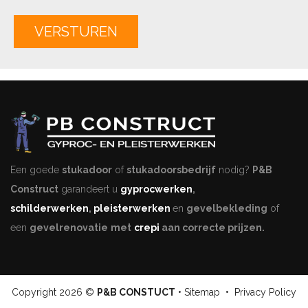
Alternative:
Een goede
stukadoor
of
stukadoorsbedrijf
nodig?
P&B
Construct
garandeert u
gyprocwerken
,
schilderwerken
,
pleisterwerken
en
gevelbekleding
of
een
gevelrenovatie
met
crepi
aan correcte prijzen.
Copyright
2026 ©
P&B CONSTUCT
•
Sitemap
•
Privacy Policy