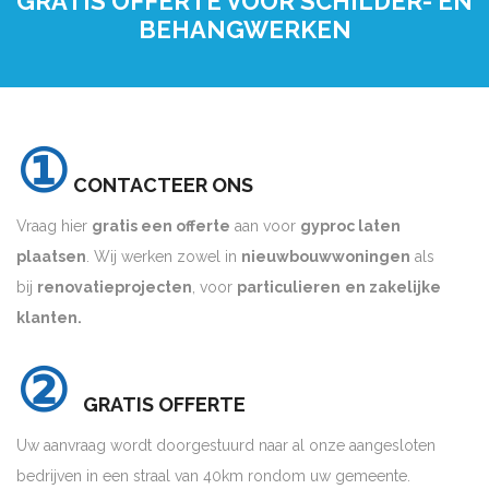
GRATIS OFFERTE VOOR SCHILDER- EN
BEHANGWERKEN
①
CONTACTEER ONS
Vraag hier
gratis een offerte
aan voor
gyproc laten
plaatsen
. Wij werken zowel in
nieuwbouwwoningen
als
bij
renovatieprojecten
, voor
particulieren
en zakelijke
klanten.
②
GRATIS OFFERTE
Uw aanvraag wordt doorgestuurd naar al onze aangesloten
bedrijven in een straal van 40km rondom uw gemeente.