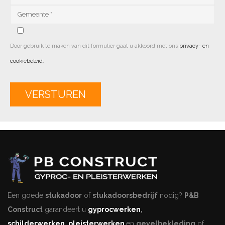
Door gebruik te maken van dit formulier gaat u akkoord met ons
privacy- en
cookiebeleid
.
Alternative:
Een goede
stukadoor
of
stukadoorsbedrijf
nodig?
P&B
Construct
garandeert u
gyprocwerken
,
schilderwerken
,
pleisterwerken
en
gevelbekleding
of