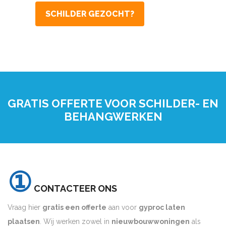
SCHILDER GEZOCHT?
GRATIS OFFERTE VOOR SCHILDER- EN
BEHANGWERKEN
①
CONTACTEER ONS
Vraag hier
gratis een offerte
aan voor
gyproc laten
plaatsen
. Wij werken zowel in
nieuwbouwwoningen
als