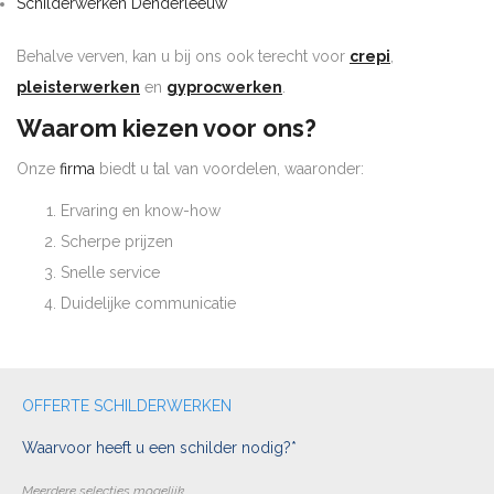
Schilderwerken Denderleeuw
Behalve verven, kan u bij ons ook terecht voor
crepi
,
pleisterwerken
en
gyprocwerken
.
Waarom kiezen voor ons?
Onze
firma
biedt u tal van voordelen, waaronder:
Ervaring en know-how
Scherpe prijzen
Snelle service
Duidelijke communicatie
OFFERTE SCHILDERWERKEN
Waarvoor heeft u een schilder nodig?*
Meerdere selecties mogelijk.