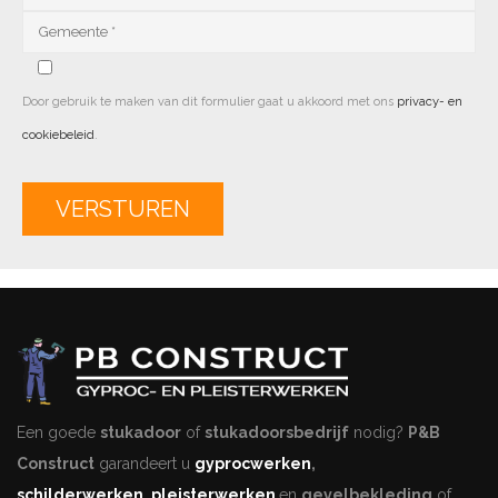
Door gebruik te maken van dit formulier gaat u akkoord met ons
privacy- en
cookiebeleid
.
Alternative:
Een goede
stukadoor
of
stukadoorsbedrijf
nodig?
P&B
Construct
garandeert u
gyprocwerken
,
schilderwerken
,
pleisterwerken
en
gevelbekleding
of