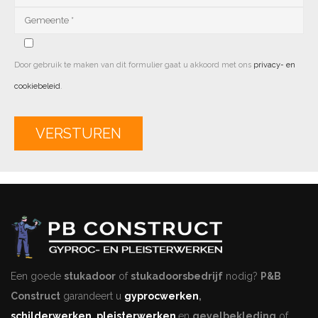
Door gebruik te maken van dit formulier gaat u akkoord met ons
privacy- en
cookiebeleid
.
Alternative:
Een goede
stukadoor
of
stukadoorsbedrijf
nodig?
P&B
Construct
garandeert u
gyprocwerken
,
schilderwerken
,
pleisterwerken
en
gevelbekleding
of