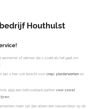
bedrijf Houthulst
ervice!
é aannemer of vakman die u zoekt als het gaat om
t
.
n kan u hier ook terecht voor
crepi
,
pleisterwerken
en
 sinds 1995 een betrouwbare partner
voor zowel
rijven
.
derwerken meer zijn dan alleen een nieuwe kleur op de