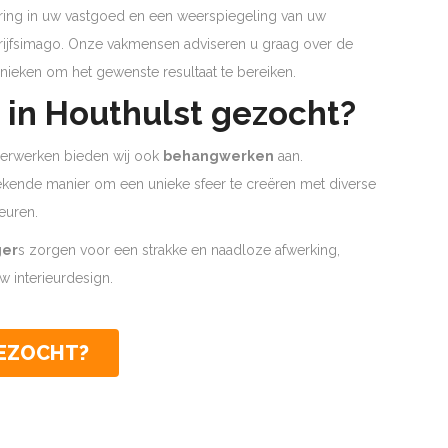
ering in uw vastgoed en een weerspiegeling van uw
edrijfsimago. Onze vakmensen adviseren u graag over de
nieken om het gewenste resultaat te bereiken.
in Houthulst gezocht?
lderwerken bieden wij ook
behangwerken
aan.
tekende manier om een unieke sfeer te creëren met diverse
euren.
ger
s zorgen voor een strakke en naadloze afwerking,
 interieurdesign.
GEZOCHT?