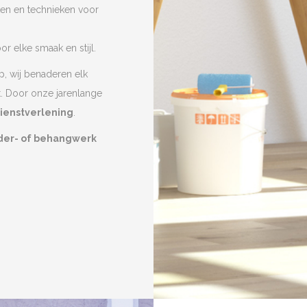
ten en technieken voor
r elke smaak en stijl.
p, wij benaderen elk
t. Door onze jarenlange
dienstverlening
.
lder- of behangwerk