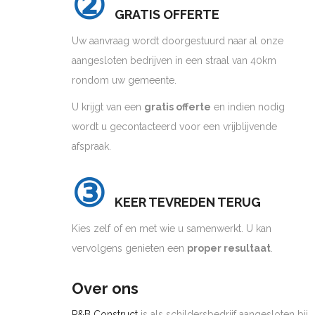
②
GRATIS OFFERTE
Uw aanvraag wordt doorgestuurd naar al onze
aangesloten bedrijven in een straal van 40km
rondom uw gemeente.
U krijgt van een
gratis offerte
en indien nodig
wordt u gecontacteerd voor een vrijblijvende
afspraak.
③
KEER TEVREDEN TERUG
Kies zelf of en met wie u samenwerkt. U kan
vervolgens genieten een
proper resultaat
.
Over ons
P&B Construct
is als schildersbedrijf aangesloten bij