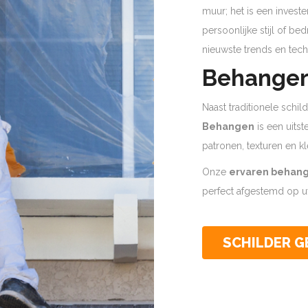
muur; het is een invest
persoonlijke stijl of b
nieuwste trends en tech
Behanger 
Naast traditionele schi
Behangen
is een uits
patronen, texturen en kl
Onze
ervaren behan
perfect afgestemd op uw
SCHILDER 