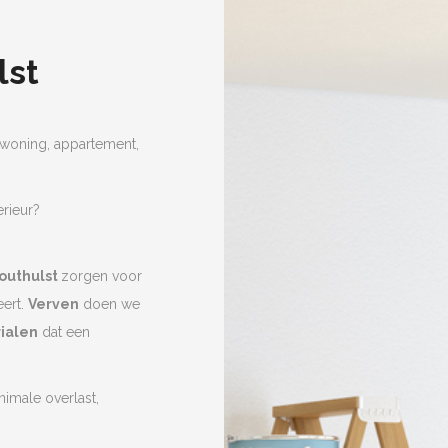
lst
oning, appartement,
erieur?
Houthulst
zorgen voor
eert.
Verven
doen we
ialen
dat een
nimale overlast,