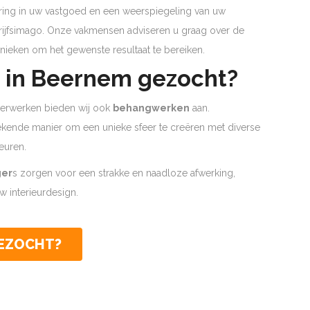
ering in uw vastgoed en een weerspiegeling van uw
edrijfsimago. Onze vakmensen adviseren u graag over de
nieken om het gewenste resultaat te bereiken.
 in Beernem gezocht?
lderwerken bieden wij ook
behangwerken
aan.
tekende manier om een unieke sfeer te creëren met diverse
euren.
ger
s zorgen voor een strakke en naadloze afwerking,
 interieurdesign.
GEZOCHT?