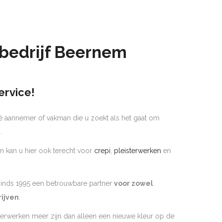
bedrijf Beernem
ervice!
é aannemer of vakman die u zoekt als het gaat om
m
.
n kan u hier ook terecht voor
crepi
,
pleisterwerken
en
 sinds 1995 een betrouwbare partner
voor zowel
rijven
.
derwerken meer zijn dan alleen een nieuwe kleur op de