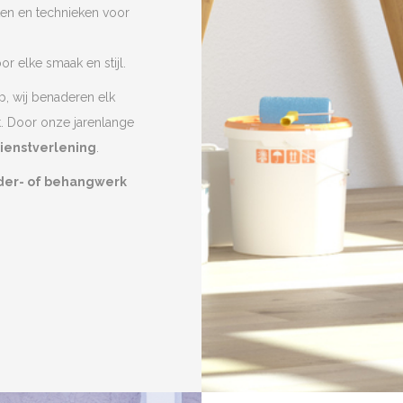
ten en technieken voor
r elke smaak en stijl.
p, wij benaderen elk
t. Door onze jarenlange
dienstverlening
.
lder- of behangwerk