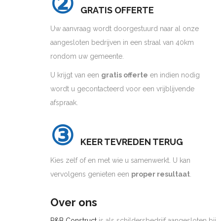
②
GRATIS OFFERTE
Uw aanvraag wordt doorgestuurd naar al onze
aangesloten bedrijven in een straal van 40km
rondom uw gemeente.
U krijgt van een
gratis offerte
en indien nodig
wordt u gecontacteerd voor een vrijblijvende
afspraak.
③
KEER TEVREDEN TERUG
Kies zelf of en met wie u samenwerkt. U kan
vervolgens genieten een
proper resultaat
.
Over ons
P&B Construct
is als schildersbedrijf aangesloten bij