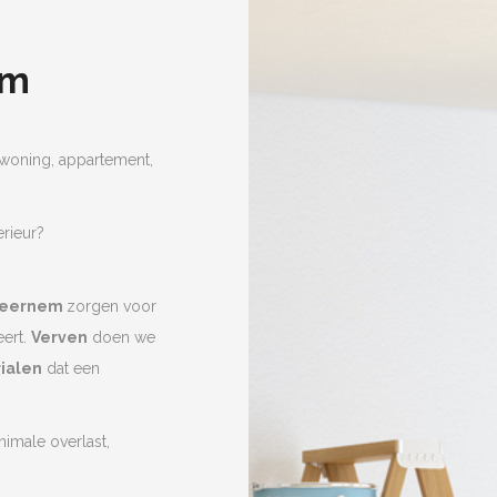
em
oning, appartement,
erieur?
 Beernem
zorgen voor
eert.
Verven
doen we
ialen
dat een
nimale overlast,