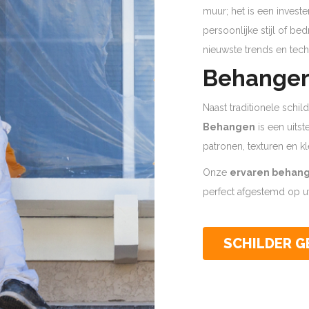
muur; het is een invest
persoonlijke stijl of b
nieuwste trends en tech
Behanger
Naast traditionele schi
Behangen
is een uits
patronen, texturen en kl
Onze
ervaren behan
perfect afgestemd op uw
SCHILDER 