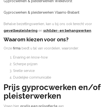
Gyprocwerken & pleisterwerken Wiekevorst
Gyprocwerken & pleisterwerken Vlaams-Brabant
Behalve bezettingswerken, kan u bij ons ook terecht voor
gevelbepleistering
en
schilder- en behangwerken
.
Waarom kiezen voor ons?
Onze
firma
biedt u tal van voordelen, waaronder:
Ervaring en know-how
Scherpe prijzen
Snelle service
Duidelijke communicatie
Prijs gyprocwerken en/of
pleisterwerken
Vraag hier
gratis een prijsofferte
aan