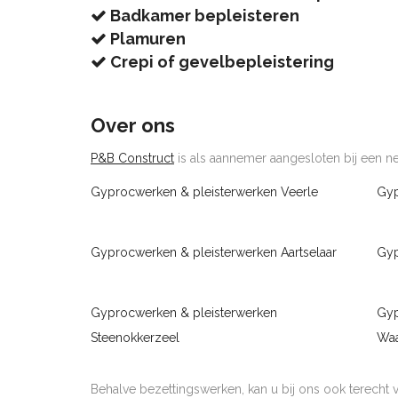
Badkamer bepleisteren
Plamuren
Crepi of gevelbepleistering
Over ons
P&B Construct
is als aannemer aangesloten bij een net
Gyprocwerken & pleisterwerken Veerle
Gyp
Gyprocwerken & pleisterwerken Aartselaar
Gyp
Gyprocwerken & pleisterwerken
Gyp
Steenokkerzeel
Wa
Behalve bezettingswerken, kan u bij ons ook terecht