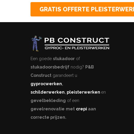
GRATIS OFFERTE PLEISTERWER
Een goede
stukadoor
of
stukadoorsbedrijf
nodig?
P&B
Construct
garandeert u
gyprocwerken
,
schilderwerken
,
pleisterwerken
en
gevelbekleding
of een
gevelrenovatie
met
crepi
aan
correcte prijzen.