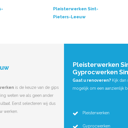
s-
Pleisterwerken Sint-
Pieters-Leeuw
Pleisterwerken Si
euw
Gyprocwerken Sin
Gaat u renoveren?
Kijk dan
rwerken
is de keuze van de gips
mogelijk om een aanzienlijk 
ring weten we als geen ander
ltaat. Eerst selecteren wij dus
uw werken.
Pleisterwerken
Gyprocwerken