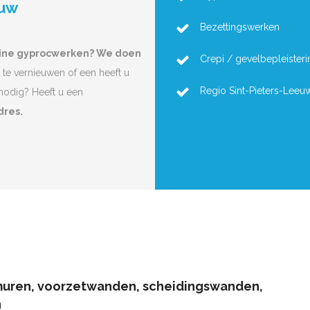
euw
Bezettingswerken
eine gyprocwerken? We doen
Crepi / gevelbepleisteri
 te vernieuwen of een heeft u
Regio Sint-Pieters-Leeu
nodig? Heeft u een
dres.
muren, voorzetwanden, scheidingswanden,
n