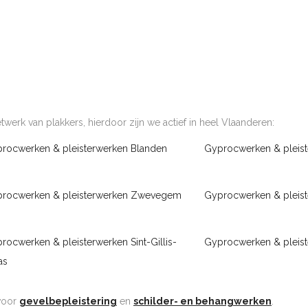
werk van plakkers, hierdoor zijn we actief in heel Vlaanderen:
rocwerken & pleisterwerken Blanden
Gyprocwerken & pleist
rocwerken & pleisterwerken Zwevegem
Gyprocwerken & pleist
rocwerken & pleisterwerken Sint-Gillis-
Gyprocwerken & pleist
as
 voor
gevelbepleistering
en
schilder- en behangwerken
.