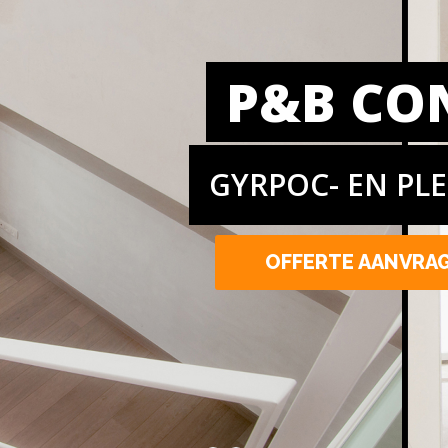
P&B CO
GYRPOC- EN PL
OFFERTE AANVRA