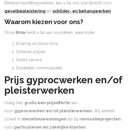
Behalve bezettingswerken, kan u bij ons ook terecht voor
gevelbepleistering
en
schilder- en behangwerken
.
Waarom kiezen voor ons?
Onze
firma
biedt u tal van voordelen, waaronder:
Ervaring en know-how
Scherpe prijzen
Snelle service
Duidelijke communicatie
Prijs gyprocwerken en/of
pleisterwerken
Vraag hier
gratis een prijsofferte
aan
voor
gyprocwerken
en/of pleisterwerken
. Wij werken
zowel in
nieuwbouwwoningen
als bij
renovatieprojecten
,
voor
particulieren
en zakelijke klanten
.