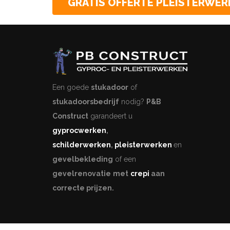
GRATIS OFFERTE PLEISTERWER
Een goede
stukadoor
of
stukadoorsbedrijf
nodig?
P&B
Construct
garandeert u
gyprocwerken
,
schilderwerken
,
pleisterwerken
en
gevelbekleding
of een
gevelrenovatie
met
crepi
aan
correcte prijzen.