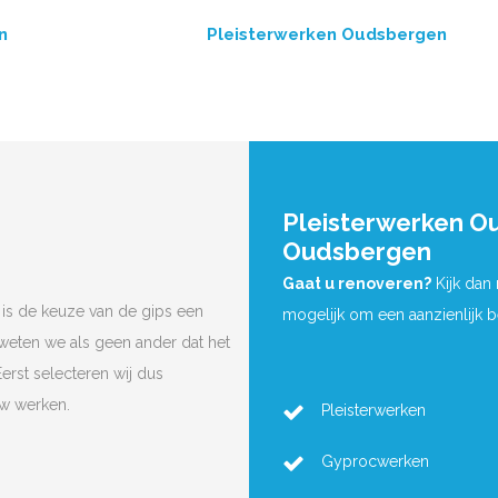
n
Pleisterwerken Oudsbergen
Pleisterwerken O
Oudsbergen
Gaat u renoveren?
Kijk dan
is de keuze van de gips een
mogelijk om een aanzienlijk 
 weten we als geen ander dat het
Eerst selecteren wij dus
uw werken.
Pleisterwerken
Gyprocwerken