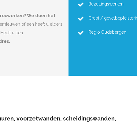
Bezettingswerken
procwerken? We doen het
Crepi / gevelbepleisteri
vernieuwen of een heeft u elders
Regio Oudsbergen
Heeft u een
dres.
muren, voorzetwanden, scheidingswanden,
n