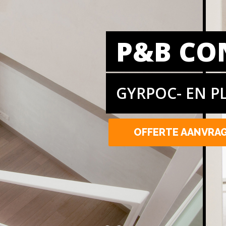
P&B CO
GYRPOC- EN P
OFFERTE AANVRA