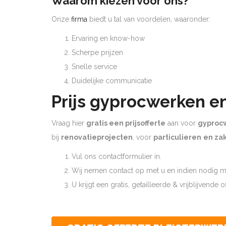
Waarom kiezen voor ons?
Onze
firma
biedt u tal van voordelen, waaronder:
Ervaring en know-how
Scherpe prijzen
Snelle service
Duidelijke communicatie
Prijs gyprocwerken e
Vraag hier
gratis een prijsofferte
aan voor
gyproc
bij
renovatieprojecten
, voor
particulieren
en zak
Vul ons contactformulier in.
Wij nemen contact op met u en indien nodig ma
U krijgt een gratis, getailleerde & vrijblijvende 