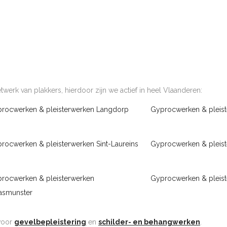
werk van plakkers, hierdoor zijn we actief in heel Vlaanderen:
rocwerken & pleisterwerken Langdorp
Gyprocwerken & pleis
rocwerken & pleisterwerken Sint-Laureins
Gyprocwerken & pleist
rocwerken & pleisterwerken
Gyprocwerken & pleis
smunster
 voor
gevelbepleistering
en
schilder- en behangwerken
.