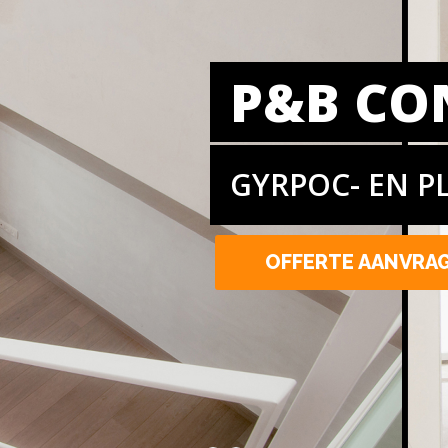
P&B CO
GYRPOC- EN P
OFFERTE AANVRA