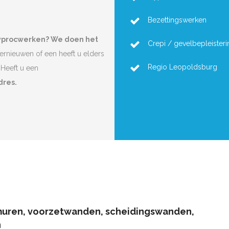
Bezettingswerken
gyprocwerken? We doen het
Crepi / gevelbepleisteri
vernieuwen of een heeft u elders
Regio Leopoldsburg
Heeft u een
dres.
muren, voorzetwanden, scheidingswanden,
n