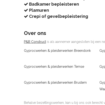
Badkamer bepleisteren
Plamuren
Crepi of gevelbepleistering
Over ons
P&B Construct
is als aannemer aangesloten bij een net
Gyprocwerken & pleisterwerken Breendonk
Gyp
Gyprocwerken & pleisterwerken Temse
Gyp
Gyprocwerken & pleisterwerken Brustem
Gyp
Waa
Behalve bezettingswerken, kan u bij ons ook terecht