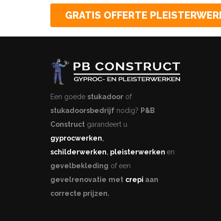
GRATIS OFFERTE PLEISTERWER
Een goede
stukadoor
of
stukadoorsbedrijf
nodig?
P&B
Construct
garandeert u
gyprocwerken
,
schilderwerken
,
pleisterwerken
en
gevelbekleding
of een
gevelrenovatie
met
crepi
aan
correcte prijzen.