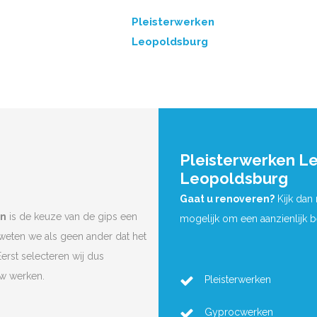
Pleisterwerken
Leopoldsburg
Pleisterwerken L
Leopoldsburg
Gaat u renoveren?
Kijk dan
en
is de keuze van de gips een
mogelijk om een aanzienlijk 
 weten we als geen ander dat het
Eerst selecteren wij dus
uw werken.
Pleisterwerken
Gyprocwerken