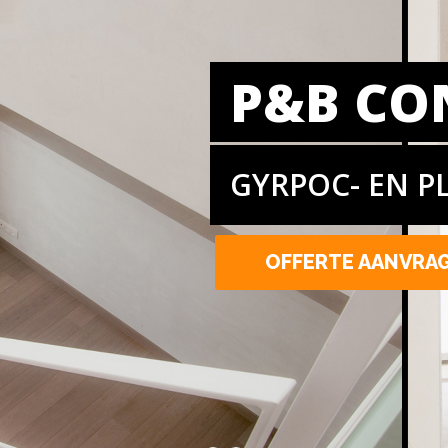
P&B CO
GYRPOC- EN P
OFFERTE AANVRA