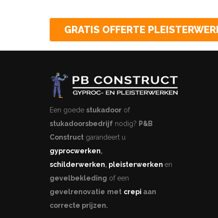
GRATIS OFFERTE PLEISTERWER
Een goede
stukadoor
of
stukadoorsbedrijf
nodig?
P&B
Construct
garandeert u
gyprocwerken
,
schilderwerken
,
pleisterwerken
en
gevelbekleding
of een
gevelrenovatie
met
crepi
aan
correcte prijzen.