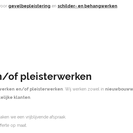
 voor
gevelbepleistering
en
schilder- en behangwerken
.
n/of pleisterwerken
werken
en/of pleisterwerken
. Wij werken zowel in
nieuwbouww
elijke klanten
.
ken we een vrijblijvende afspraak.
offerte op maat.