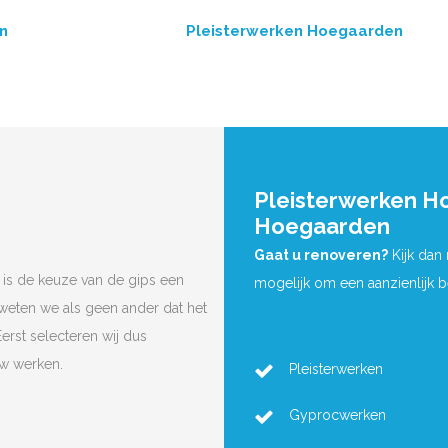
n
Pleisterwerken Hoegaarden
Pleisterwerken H
Hoegaarden
Gaat u renoveren?
Kijk dan
is de keuze van de gips een
mogelijk om een aanzienlijk 
 weten we als geen ander dat het
Eerst selecteren wij dus
uw werken.
Pleisterwerken
Gyprocwerken