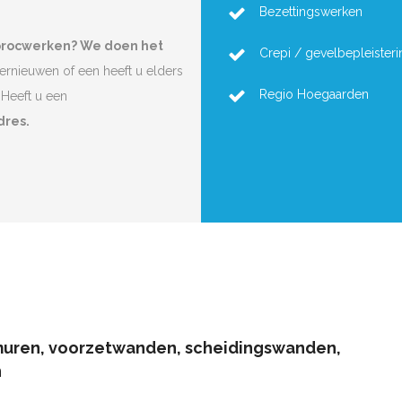
Bezettingswerken
procwerken? We doen het
Crepi / gevelbepleisteri
vernieuwen of een heeft u elders
Regio Hoegaarden
Heeft u een
dres.
muren, voorzetwanden, scheidingswanden,
n