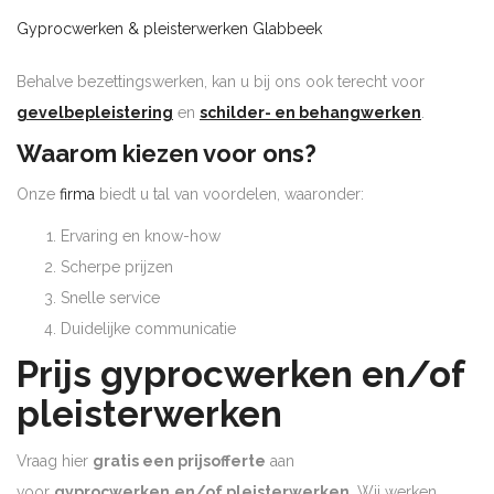
Gyprocwerken & pleisterwerken Glabbeek
Behalve bezettingswerken, kan u bij ons ook terecht voor
gevelbepleistering
en
schilder- en behangwerken
.
Waarom kiezen voor ons?
Onze
firma
biedt u tal van voordelen, waaronder:
Ervaring en know-how
Scherpe prijzen
Snelle service
Duidelijke communicatie
Prijs gyprocwerken en/of
pleisterwerken
Vraag hier
gratis een prijsofferte
aan
voor
gyprocwerken
en/of pleisterwerken
. Wij werken