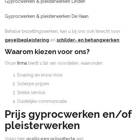
Gyprocwerken & pleisterwerken Linden
Gyprocwerken & pleisterwerken De Haan
Behalve bezettingswerken, kan u bij ons ook terecht voor
gevelbepleistering
en
schilder- en behangwerken
.
Waarom kiezen voor ons?
Onze
firma
biedt u tal van voordelen, waaronder:
Ervaring en know-how
Scherpe prijzen
Snelle service
Duidelijke communicatie
Prijs gyprocwerken en/of
pleisterwerken
Vraag hier
gratis een prijsofferte
aan